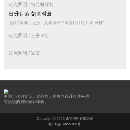
诺克照明 / 皓月餐厅灯
日升月落 刻画时辰
“皓月”取满月之形，灵感源于中国古代计时工具“日晷”，皓月之下，白瓷盘边泛起淡淡月华，犹如月色入碗，与光同饮。
诺克照明 / 云亭吊灯
诺克照明 / 岚雾
中国当代独立设计光品牌，用独立设计打造松弛
有美感的居家光影体验。
Copyright © 2026 诺克照明有限公司
粤ICP备14055309号