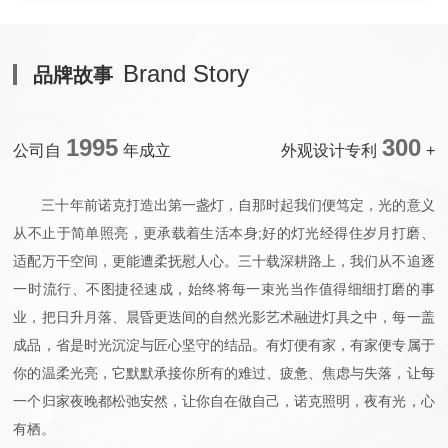
Brand Story
品牌故事
1995
300
公司自
年成立
外观设计专利
+
三十年前诺克打造出第一盏灯，自那时起我们便笃定，光的意义
从不止于简单照亮，更承载着生活本身;好的灯光经得住岁月打磨、
适配万干空间，更能遭柔抚慰人心。三十载深耕路上，我们从不追逐
一时流行、不图捷径速成，始终将每一束光当作值得细细打磨的事
业，把日升月落、晨昏更迭间的自然光影艺术融进灯具之中，每一盖
成品，省是时光沉淀与匠心坚守的结品。有灯便有家，有家便专属于
你的温柔光亮，它默默承接你所有的难过、疲惫、焦虑与失落，让每
一个归家夜晚都松弛安然，让你自在做自己，诺克照明，夜有光，心
有栖。