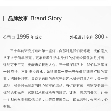
Brand Story
品牌故事
1995
300
公司自
年成立
外观设计专利
+
三十年前诺克打造出第一盏灯，自那时起我们便笃定，光的意义
从不止于简单照亮，更承载着生活本身;好的灯光经得住岁月打磨、
适配万干空间，更能遭柔抚慰人心。三十载深耕路上，我们从不追逐
一时流行、不图捷径速成，始终将每一束光当作值得细细打磨的事
业，把日升月落、晨昏更迭间的自然光影艺术融进灯具之中，每一盖
成品，省是时光沉淀与匠心坚守的结品。有灯便有家，有家便专属于
你的温柔光亮，它默默承接你所有的难过、疲惫、焦虑与失落，让每
一个归家夜晚都松弛安然，让你自在做自己，诺克照明，夜有光，心
有栖。