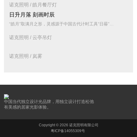
诺克照明 / 皓月餐厅灯
日升月落 刻画时辰
“皓月”取满月之形，灵感源于中国古代计时工具“日晷”，皓月之下，白瓷盘边泛起淡淡月华，犹如月色入碗，与光同饮。
诺克照明 / 云亭吊灯
诺克照明 / 岚雾
中国当代独立设计光品牌，用独立设计打造松弛
有美感的居家光影体验。
Copyright © 2026 诺克照明有限公司
粤ICP备14055309号